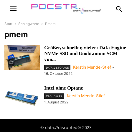
Start
Schlagworte
Pmem
pmem
Größer, schneller, vieler: Data Engine
NVMe SSD und Unobtanium SCM
von...
Kerstin Mende-Stief
-
DATA & STORAGE
16. Oktober 2022
Intel ohne Optane
Kerstin Mende-Stief
-
CLOUD & RZ
1. August 2022
© data://disrupted® 2023