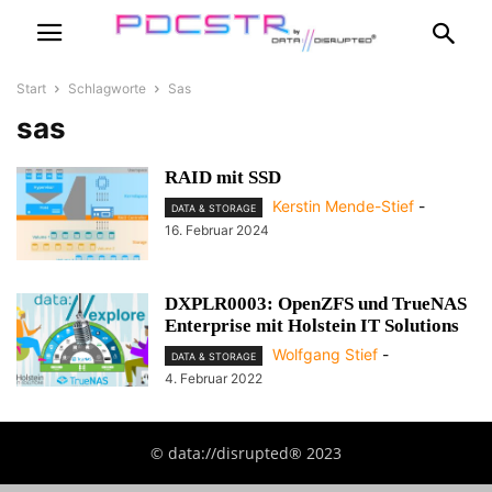
Start
Schlagworte
Sas
sas
RAID mit SSD
Kerstin Mende-Stief
-
DATA & STORAGE
16. Februar 2024
DXPLR0003: OpenZFS und TrueNAS
Enterprise mit Holstein IT Solutions
Wolfgang Stief
-
DATA & STORAGE
4. Februar 2022
© data://disrupted® 2023