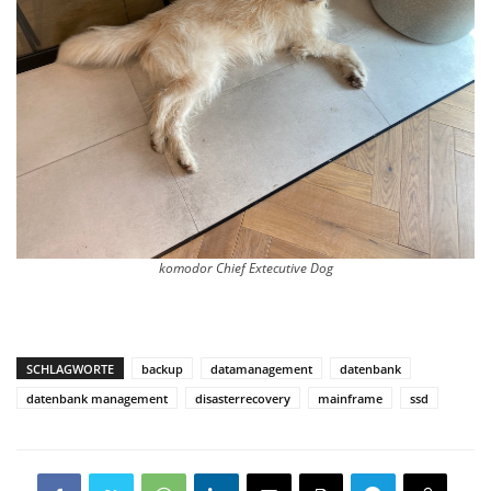
komodor Chief Extecutive Dog
SCHLAGWORTE
backup
datamanagement
datenbank
datenbank management
disasterrecovery
mainframe
ssd