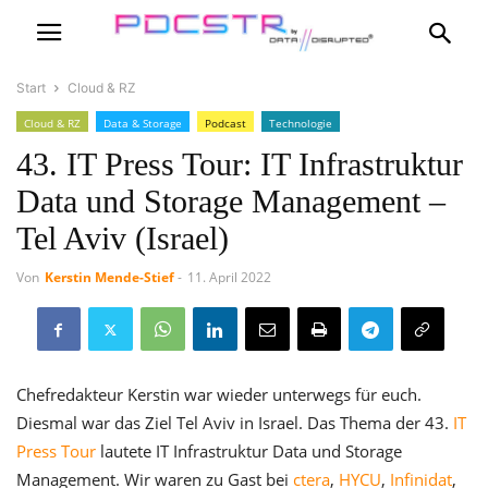
Start
Cloud & RZ
Cloud & RZ
Data & Storage
Podcast
Technologie
43. IT Press Tour: IT Infrastruktur
Data und Storage Management –
Tel Aviv (Israel)
Von
Kerstin Mende-Stief
-
11. April 2022
Chefredakteur Kerstin war wieder unterwegs für euch.
Diesmal war das Ziel Tel Aviv in Israel. Das Thema der 43.
IT
Press Tour
lautete IT Infrastruktur Data und Storage
Management. Wir waren zu Gast bei
ctera
,
HYCU
,
Infinidat
,