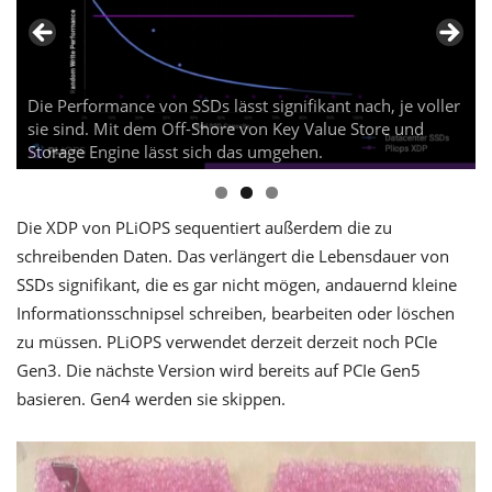
Die Performance von SSDs lässt signifikant nach, je voller
sie sind. Mit dem Off-Shore von Key Value Store und
Storage Engine lässt sich das umgehen.
Die XDP von PLiOPS sequentiert außerdem die zu
schreibenden Daten. Das verlängert die Lebensdauer von
SSDs signifikant, die es gar nicht mögen, andauernd kleine
Informationsschnipsel schreiben, bearbeiten oder löschen
zu müssen. PLiOPS verwendet derzeit derzeit noch PCIe
Gen3. Die nächste Version wird bereits auf PCIe Gen5
basieren. Gen4 werden sie skippen.