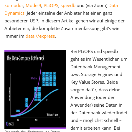
komodor
,
Model9
,
PLiOPS
,
speedb
und (via Zoom)
Data
Dynamics
. Jeder einzelne der Anbieter hat einen ganz
besonderen USP. In diesem Artikel gehen wir auf einige der
Anbieter ein, die komplette Zusammenfassung gibt’s wie
immer im
data://express
.
Bei PLiOPS und speedb
geht es im Wesentlichen um
Datenbank Management
bzw. Storage Engines und
Key Value Stores. Beide
sorgen dafür, dass deine
Anwendung (oder der
Anwender) seine Daten in
der Datenbank wiederfindet
und – möglichst schnell –
damit arbeiten kann. Bei
Der ungleiche Wachstum von Daten